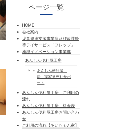
ページ一覧
HOME
会社案内
児童発達支援事業所及び放課後
等デイサービス「フレップ」
地域イノベーション事業部
あんしん便利屋工房
あんしん便利屋工
房 実家見守りサポ
ート
あんしん便利屋工房 ご利用の
流れ
あんしん便利屋工房 料金表
あんしん便利屋工房お問い合わ
せ
ご利用の流れ【あいちゃん家】