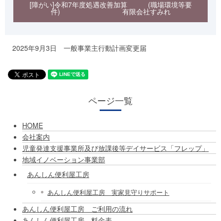
[障がい]令和7年度処遇改善加算 (職場環境等要
件) 有限会社すみれ
2025年9月3日 一般事業主行動計画変更届
ページ一覧
HOME
会社案内
児童発達支援事業所及び放課後等デイサービス「フレップ」
地域イノベーション事業部
あんしん便利屋工房
あんしん便利屋工房 実家見守りサポート
あんしん便利屋工房 ご利用の流れ
あんしん便利屋工房 料金表